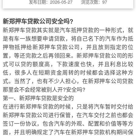
发布日期：2026-05-27 浏览次数：
97
新郑押车贷款公司安全吗?
新郑押车贷款其实就是汽车抵押贷款的一种形式，就
是有车一族想要申请贷款，将自己名下的汽车作为抵
押物抵押给新郑押车贷款公司，并且放到指定的位
置，等还完款之后再领回来。新郑押车贷款公司的形
式可以贷的额度高，下款速度也快，并且利息比较
低，很多人在短期资金周转的时候都会选择这种方
式。当然了，也有不少人担心，在新郑押车公司贷款
那里会不会经常被别人开?安全吗?
第一、新郑押车贷款是安全的
在进行新郑押车贷款的时候，只是将汽车暂时交付给
新郑押车贷款公司进行保管，在汽车交付之前也都会
签订一份协议，包含汽车的外观、配置和价值等等方
面，并且明确规定了汽车在新郑押车贷款机构期间保