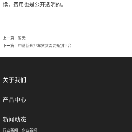
续，费用也是公开透明的。
上一篇：
暂无
下一篇：
申请新郑押车贷款需要甄别平台
关于我们
产品中心
新闻动态
行业新闻
企业新闻