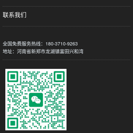
联系我们
全国免费服务热线：180-3710-9263
地址：河南省新郑市龙湖镇富田兴和湾